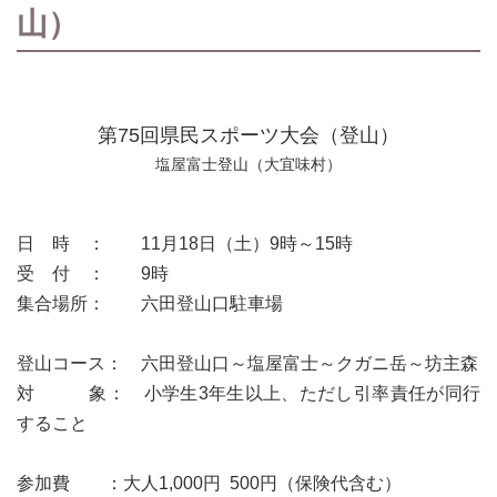
山）
第75回県民スポーツ大会（登山）
塩屋富士登山（大宜味村）
日 時 ： 11月18日（土）9時～15時
受 付 ： 9時
集合場所： 六田登山口駐車場
登山コース： 六田登山口～塩屋富士～クガニ岳～坊主森
対 象： 小学生3年生以上、ただし引率責任が同行
すること
参加費 ：大人1,000円 500円（保険代含む）